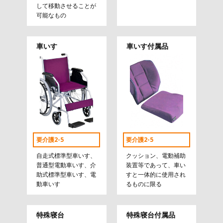
して移動させることが
可能なもの
車いす
車いす付属品
要介護2-5
要介護2-5
自走式標準型車いす、
クッション、電動補助
普通型電動車いす、介
装置等であって、車い
助式標準型車いす、電
すと一体的に使用され
動車いす
るものに限る
特殊寝台
特殊寝台付属品