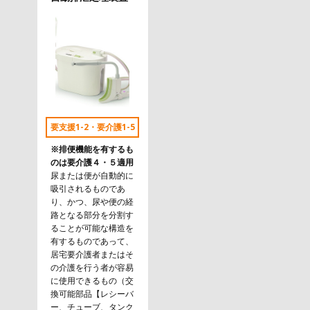
要支援1-2・要介護1-5
※排便機能を有するも
のは要介護４・５適用
尿または便が自動的に
吸引されるものであ
り、かつ、尿や便の経
路となる部分を分割す
ることが可能な構造を
有するものであって、
居宅要介護者またはそ
の介護を行う者が容易
に使用できるもの（交
換可能部品【レシーバ
ー、チューブ、タンク