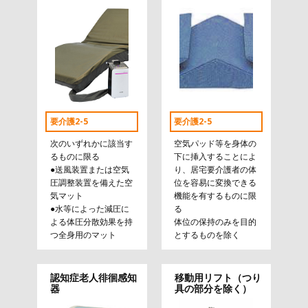
要介護2-5
要介護2-5
次のいずれかに該当す
空気パッド等を身体の
るものに限る
下に挿入することによ
●送風装置または空気
り、居宅要介護者の体
圧調整装置を備えた空
位を容易に変換できる
気マット
機能を有するものに限
●水等によった減圧に
る
よる体圧分散効果を持
体位の保持のみを目的
つ全身用のマット
とするものを除く
認知症老人徘徊感知
移動用リフト（つり
器
具の部分を除く）