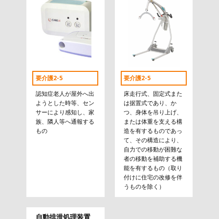
要介護2-5
要介護2-5
認知症老人が屋外へ出
床走行式、固定式また
ようとした時等、セン
は据置式であり、か
サーにより感知し、家
つ、身体を吊り上げ、
族、隣人等へ通報する
または体重を支える構
もの
造を有するものであっ
て、その構造により、
自力での移動が困難な
者の移動を補助する機
能を有するもの（取り
付けに住宅の改修を伴
うものを除く）
自動排泄処理装置