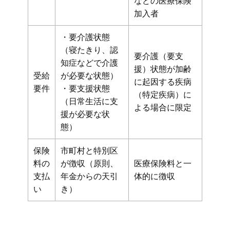
などの医療保険
加入者
・要介護状態
（寝たきり、認
要介護（要支
知症などで介護
援）状態が加齢
受給
が必要な状態）
に起因する疾病
要件
・要支援状態
（特定疾病）に
（日常生活に支
よる場合に限定
援が必要な状
態）
保険
市町村と特別区
料の
が徴収（原則、
医療保険料と一
支払
年金からの天引
体的に徴収
い
き）