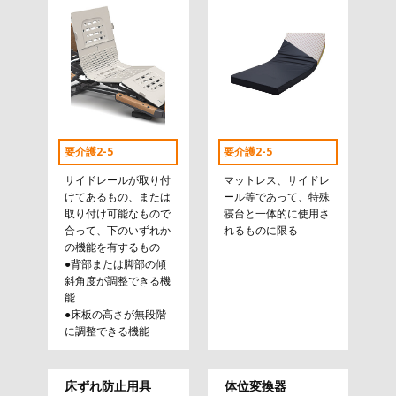
要介護2-5
要介護2-5
サイドレールが取り付
マットレス、サイドレ
けてあるもの、または
ール等であって、特殊
取り付け可能なもので
寝台と一体的に使用さ
合って、下のいずれか
れるものに限る
の機能を有するもの
●背部または脚部の傾
斜角度が調整できる機
能
●床板の高さが無段階
に調整できる機能
床ずれ防止用具
体位変換器