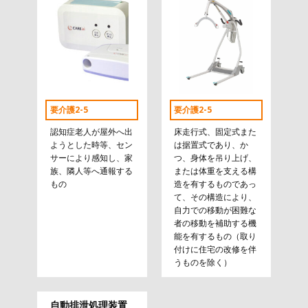
要介護2-5
要介護2-5
認知症老人が屋外へ出
床走行式、固定式また
ようとした時等、セン
は据置式であり、か
サーにより感知し、家
つ、身体を吊り上げ、
族、隣人等へ通報する
または体重を支える構
もの
造を有するものであっ
て、その構造により、
自力での移動が困難な
者の移動を補助する機
能を有するもの（取り
付けに住宅の改修を伴
うものを除く）
自動排泄処理装置