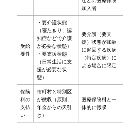
などの医療保険
加入者
・要介護状態
（寝たきり、認
要介護（要支
知症などで介護
援）状態が加齢
受給
が必要な状態）
に起因する疾病
要件
・要支援状態
（特定疾病）に
（日常生活に支
よる場合に限定
援が必要な状
態）
保険
市町村と特別区
料の
が徴収（原則、
医療保険料と一
支払
年金からの天引
体的に徴収
い
き）