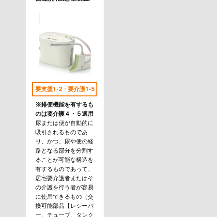
要支援1-2・要介護1-5
※排便機能を有するも
のは要介護４・５適用
尿または便が自動的に
吸引されるものであ
り、かつ、尿や便の経
路となる部分を分割す
ることが可能な構造を
有するものであって、
居宅要介護者またはそ
の介護を行う者が容易
に使用できるもの（交
換可能部品【レシーバ
ー、チューブ、タンク