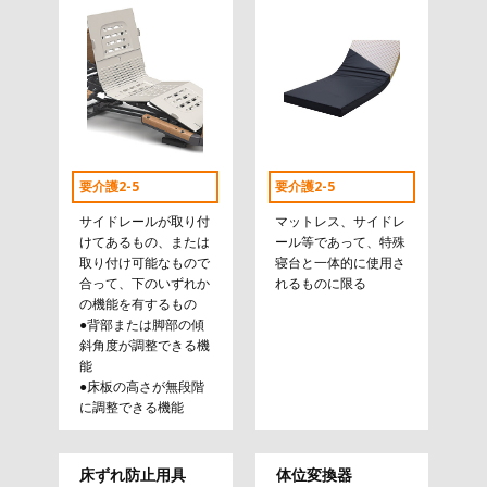
要介護2-5
要介護2-5
サイドレールが取り付
マットレス、サイドレ
けてあるもの、または
ール等であって、特殊
取り付け可能なもので
寝台と一体的に使用さ
合って、下のいずれか
れるものに限る
の機能を有するもの
●背部または脚部の傾
斜角度が調整できる機
能
●床板の高さが無段階
に調整できる機能
床ずれ防止用具
体位変換器