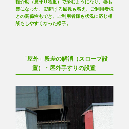
軽介助（見守り程度）で済むようになり、妻も
楽になった。 訪問する回数も増え、ご利用者様
との関係性もでき、ご利用者様も状況に応じ相
談もしやすくなった様子。
「屋外」段差の解消（スロープ設
置）・屋外手すりの設置