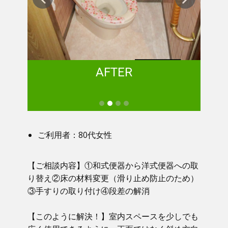
AFTER
ご利用者：80代女性
【ご相談内容】①​ 和式便器から洋式便器への取
り替え②床の材料変更（滑り止め防止のため）
③手すりの取り付け④段差の解消
【このように解決！】​​ 室内スペースを少しでも