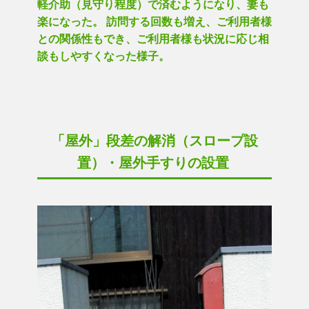
軽介助（見守り程度）で済むようになり、妻も
楽になった。 訪問する回数も増え、ご利用者様
との関係性もでき、ご利用者様も状況に応じ相
談もしやすくなった様子。
「屋外」段差の解消（スロープ設
置）・屋外手すりの設置