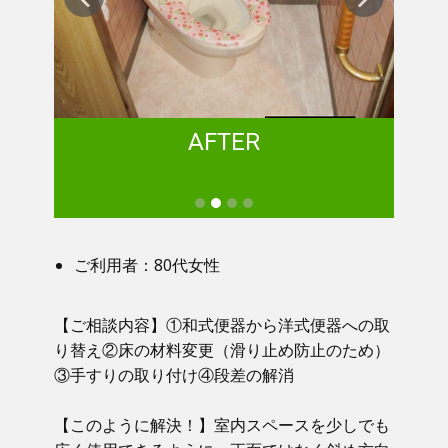
AFTER
ご利用者：80代女性
【ご相談内容】①​ 和式便器から洋式便器への取
り替え②床の材料変更（滑り止め防止のため）
③手すりの取り付け④段差の解消
【このように解決！】​​ 室内スペースを少しでも