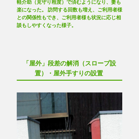
軽介助（見守り程度）で済むようになり、妻も
楽になった。 訪問する回数も増え、ご利用者様
との関係性もでき、ご利用者様も状況に応じ相
談もしやすくなった様子。
「屋外」段差の解消（スロープ設
置）・屋外手すりの設置