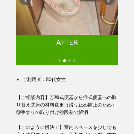
AFTER
ご利用者：80代女性
【ご相談内容】①​ 和式便器から洋式便器への取
り替え②床の材料変更（滑り止め防止のため）
③手すりの取り付け④段差の解消
【このように解決！】​​ 室内スペースを少しでも