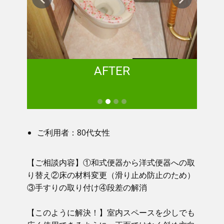
AFTER
ご利用者：80代女性
【ご相談内容】①​ 和式便器から洋式便器への取
り替え②床の材料変更（滑り止め防止のため）
③手すりの取り付け④段差の解消
【このように解決！】​​ 室内スペースを少しでも