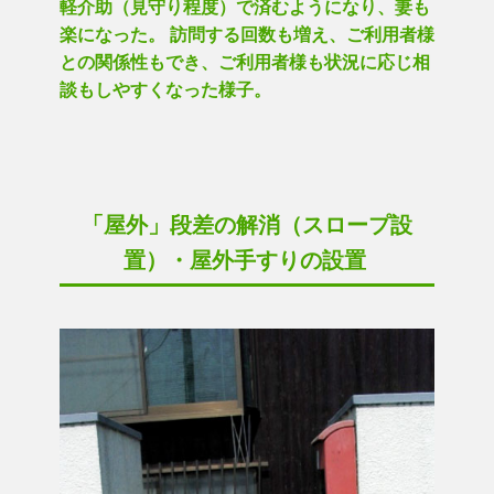
軽介助（見守り程度）で済むようになり、妻も
楽になった。 訪問する回数も増え、ご利用者様
との関係性もでき、ご利用者様も状況に応じ相
談もしやすくなった様子。
「屋外」段差の解消（スロープ設
置）・屋外手すりの設置