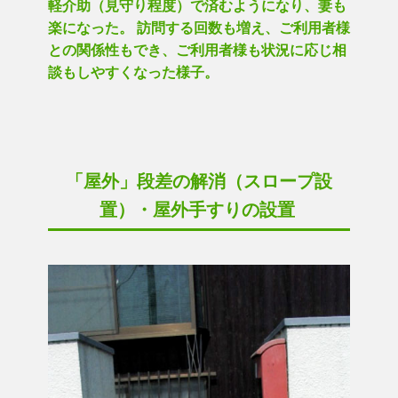
軽介助（見守り程度）で済むようになり、妻も
楽になった。 訪問する回数も増え、ご利用者様
との関係性もでき、ご利用者様も状況に応じ相
談もしやすくなった様子。
「屋外」段差の解消（スロープ設
置）・屋外手すりの設置