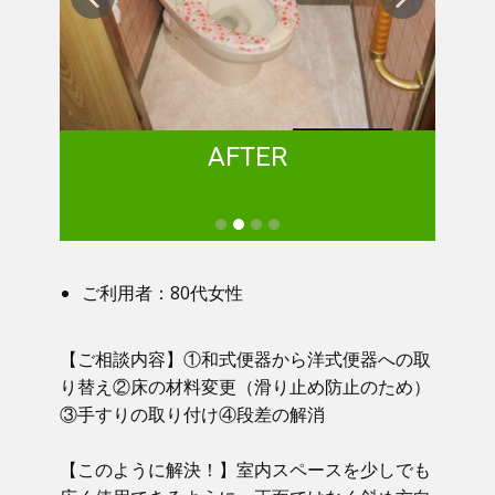
AFTER
ご利用者：80代女性
【ご相談内容】①​ 和式便器から洋式便器への取
り替え②床の材料変更（滑り止め防止のため）
③手すりの取り付け④段差の解消
【このように解決！】​​ 室内スペースを少しでも