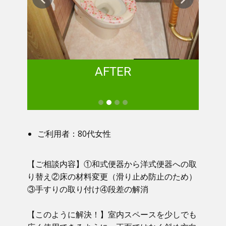
AFTER
ご利用者：80代女性
【ご相談内容】①​ 和式便器から洋式便器への取
り替え②床の材料変更（滑り止め防止のため）
③手すりの取り付け④段差の解消
【このように解決！】​​ 室内スペースを少しでも