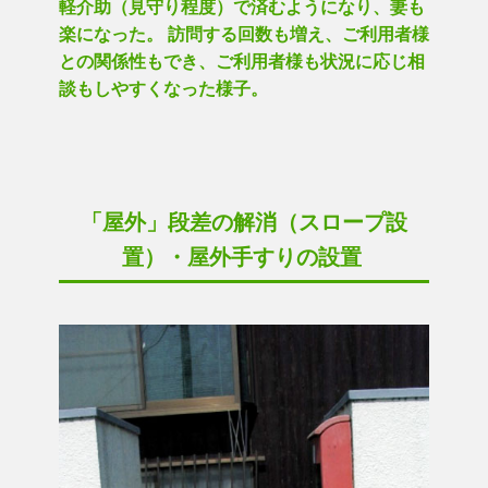
軽介助（見守り程度）で済むようになり、妻も
楽になった。 訪問する回数も増え、ご利用者様
との関係性もでき、ご利用者様も状況に応じ相
談もしやすくなった様子。
「屋外」段差の解消（スロープ設
置）・屋外手すりの設置