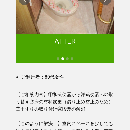
AFTER
ご利用者：80代女性
【ご相談内容】①​ 和式便器から洋式便器への取
り替え②床の材料変更（滑り止め防止のため）
③手すりの取り付け④段差の解消
【このように解決！】​​ 室内スペースを少しでも