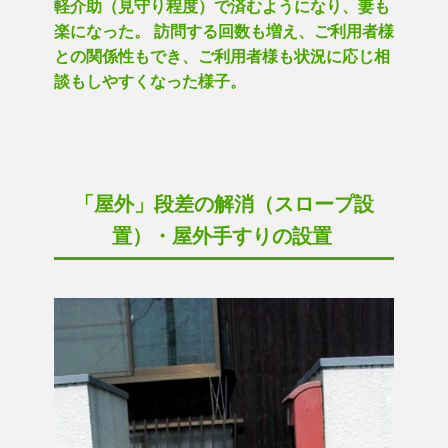
軽介助（見守り程度）で済むようになり、妻も
楽になった。 訪問する回数も増え、ご利用者様
との関係性もでき、ご利用者様も状況に応じ相
談もしやすくなった様子。
「屋外」段差の解消（スロープ設
置）・屋外手すりの設置