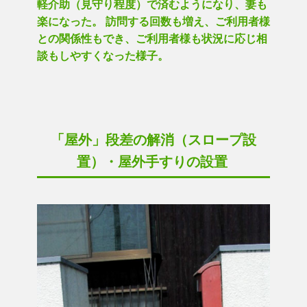
軽介助（見守り程度）で済むようになり、妻も
楽になった。 訪問する回数も増え、ご利用者様
との関係性もでき、ご利用者様も状況に応じ相
談もしやすくなった様子。
「屋外」段差の解消（スロープ設
置）・屋外手すりの設置