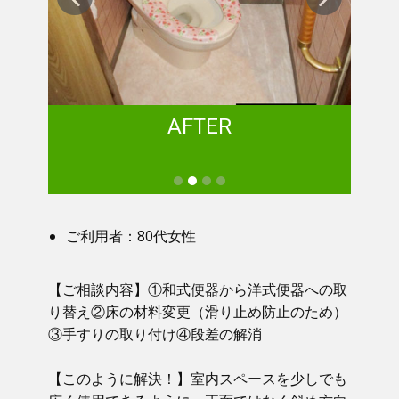
AFTER
ご利用者：80代女性
【ご相談内容】①​ 和式便器から洋式便器への取
り替え②床の材料変更（滑り止め防止のため）
③手すりの取り付け④段差の解消
【このように解決！】​​ 室内スペースを少しでも