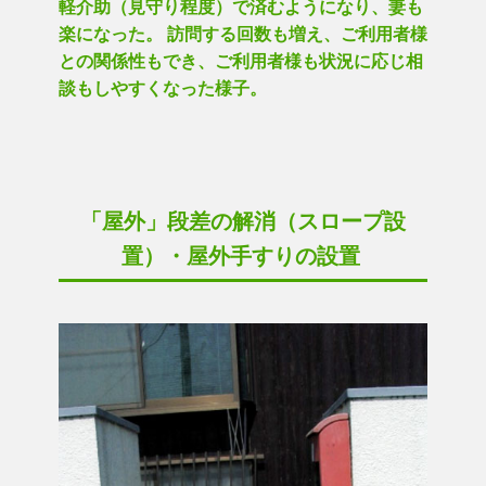
軽介助（見守り程度）で済むようになり、妻も
楽になった。 訪問する回数も増え、ご利用者様
との関係性もでき、ご利用者様も状況に応じ相
談もしやすくなった様子。
「屋外」段差の解消（スロープ設
置）・屋外手すりの設置