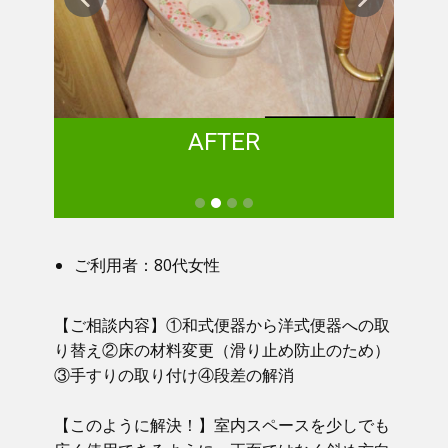
AFTER
ご利用者：80代女性
【ご相談内容】①​ 和式便器から洋式便器への取
り替え②床の材料変更（滑り止め防止のため）
③手すりの取り付け④段差の解消
【このように解決！】​​ 室内スペースを少しでも