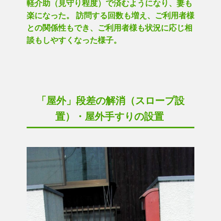
軽介助（見守り程度）で済むようになり、妻も
楽になった。 訪問する回数も増え、ご利用者様
との関係性もでき、ご利用者様も状況に応じ相
談もしやすくなった様子。
「屋外」段差の解消（スロープ設
置）・屋外手すりの設置