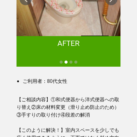
AFTER
ご利用者：80代女性
【ご相談内容】①​ 和式便器から洋式便器への取
り替え②床の材料変更（滑り止め防止のため）
③手すりの取り付け④段差の解消
【このように解決！】​​ 室内スペースを少しでも