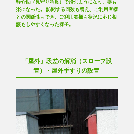
軽介助（見守り程度）で済むようになり、妻も
楽になった。 訪問する回数も増え、ご利用者様
との関係性もでき、ご利用者様も状況に応じ相
談もしやすくなった様子。
「屋外」段差の解消（スロープ設
置）・屋外手すりの設置