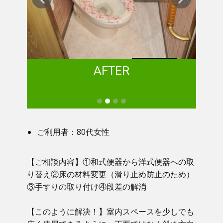
AFTER
ご利用者：80代女性
【ご相談内容】①​ 和式便器から洋式便器への取
り替え②床の材料変更（滑り止め防止のため）
③手すりの取り付け④段差の解消
【このように解決！】​​ 室内スペースを少しでも