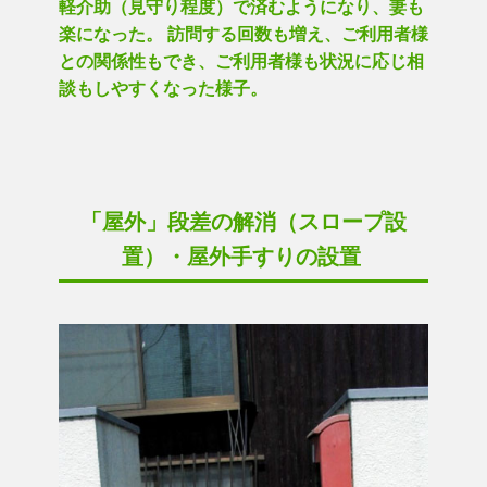
軽介助（見守り程度）で済むようになり、妻も
楽になった。 訪問する回数も増え、ご利用者様
との関係性もでき、ご利用者様も状況に応じ相
談もしやすくなった様子。
「屋外」段差の解消（スロープ設
置）・屋外手すりの設置