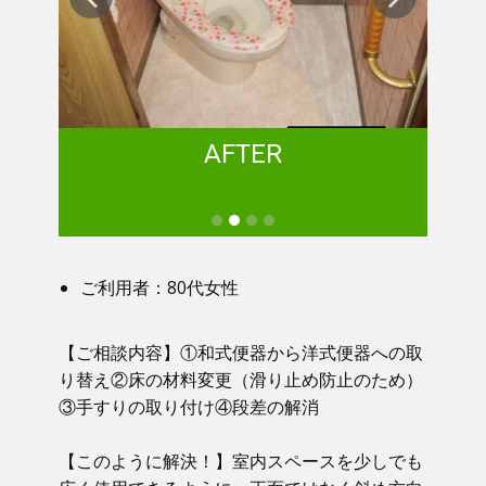
AFTER
ご利用者：80代女性
【ご相談内容】①​ 和式便器から洋式便器への取
り替え②床の材料変更（滑り止め防止のため）
③手すりの取り付け④段差の解消
【このように解決！】​​ 室内スペースを少しでも