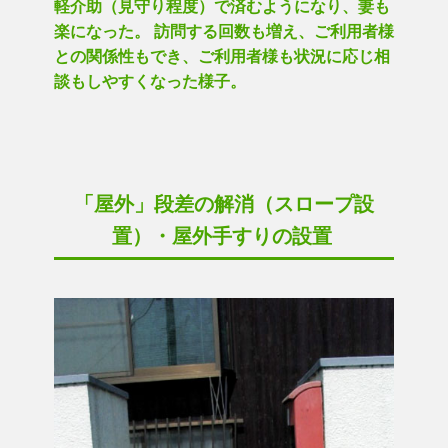
軽介助（見守り程度）で済むようになり、妻も
楽になった。 訪問する回数も増え、ご利用者様
との関係性もでき、ご利用者様も状況に応じ相
談もしやすくなった様子。
「屋外」段差の解消（スロープ設
置）・屋外手すりの設置