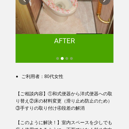
AFTER
ご利用者：80代女性
【ご相談内容】①​ 和式便器から洋式便器への取
り替え②床の材料変更（滑り止め防止のため）
③手すりの取り付け④段差の解消
【このように解決！】​​ 室内スペースを少しでも