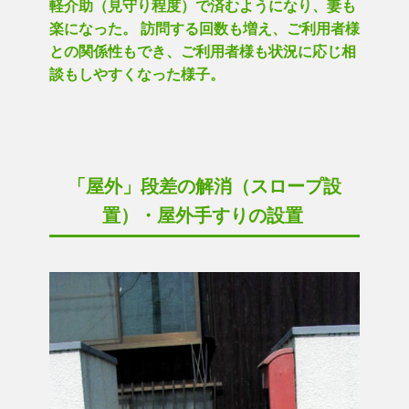
軽介助（見守り程度）で済むようになり、妻も
楽になった。 訪問する回数も増え、ご利用者様
との関係性もでき、ご利用者様も状況に応じ相
談もしやすくなった様子。
「屋外」段差の解消（スロープ設
置）・屋外手すりの設置