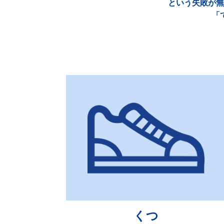
という失敗が無
「
くつ