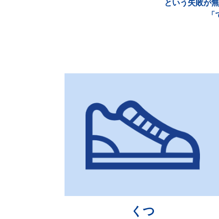
という失敗が無
「
くつ