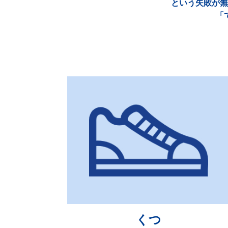
という失敗が無
「
くつ