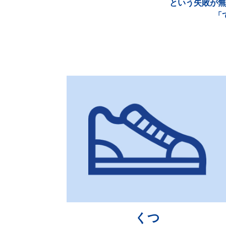
という失敗が無
「
くつ