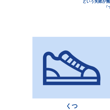
という失敗が無
「
くつ