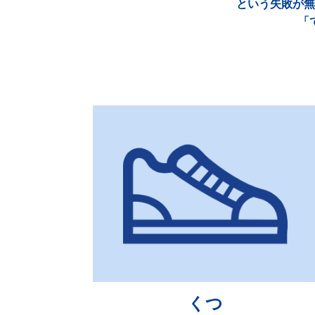
という失敗が無
「
くつ