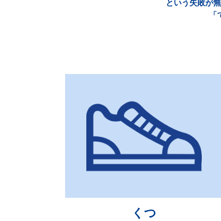
という失敗が無
「
くつ