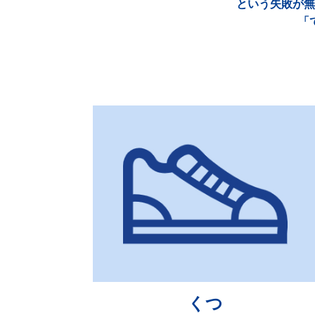
という失敗が無
「
くつ