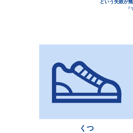
という失敗が無
「
くつ