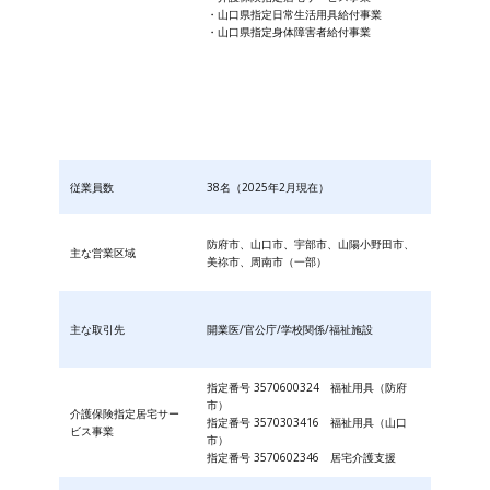
・山口県指定日常生活用具給付事業
・山口県指定身体障害者給付事業
従業員数
38名（2025年2月現在）
防府市、山口市、宇部市、山陽小野田市、
主な営業区域
美祢市、周南市（一部）
主な取引先
開業医/官公庁/学校関係/福祉施設
指定番号 3570600324 福祉用具（防府
市）
介護保険指定居宅サー
指定番号 3570303416 福祉用具（山口
ビス事業
市）
指定番号 3570602346 居宅介護支援