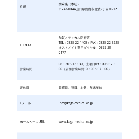
防府店（本社）
住所
〒747-0044山口県防府市佐波2丁目10-12
加賀メディカル防府店
TEL：0835-22-1408 / FAX：0835-22-8225
TEL/FAX
オストメイト専用ダイヤル 0835-28-
0177
08：30〜17：30、土曜日09：00〜17：
営業時間
00（店舗営業時間10：00〜17：00）
定休日
日曜日、祝日、お盆、年末年始
Eメール
info@kaga-medical.co.jp
ホームページURL
www.kaga-medical.co.jp