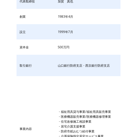
代表取締役
加賀 真也
創業
1983年4月
設立
1999年7月
資本金
500万円
取引銀行
山口銀行防府支店・西京銀行防府支店
・福祉用具貸与事業/福祉用具販売事業
・医療機器販売事業/医療機器修理事業
・住宅改修施工相談事業
・居宅介護支援事業
事業内容
・防府市紙おむつ給付事業
・​介護保険指定居宅サービス事業