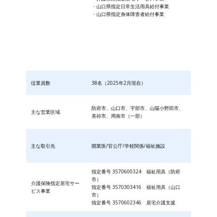
・山口県指定日常生活用具給付事業
・山口県指定身体障害者給付事業
従業員数
38名（2025年2月現在）
防府市、山口市、宇部市、山陽小野田市、
主な営業区域
美祢市、周南市（一部）
主な取引先
開業医/官公庁/学校関係/福祉施設
指定番号 3570600324 福祉用具（防府
市）
介護保険指定居宅サー
指定番号 3570303416 福祉用具（山口
ビス事業
市）
指定番号 3570602346 居宅介護支援