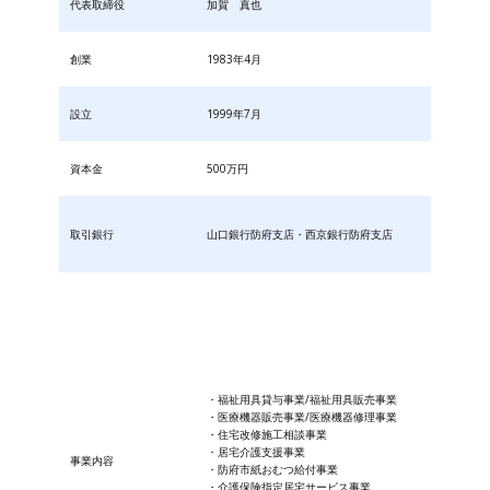
代表取締役
加賀 真也
創業
1983年4月
設立
1999年7月
資本金
500万円
取引銀行
山口銀行防府支店・西京銀行防府支店
・福祉用具貸与事業/福祉用具販売事業
・医療機器販売事業/医療機器修理事業
・住宅改修施工相談事業
・居宅介護支援事業
事業内容
・防府市紙おむつ給付事業
・​介護保険指定居宅サービス事業