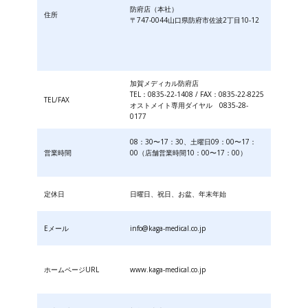
防府店（本社）
住所
〒747-0044山口県防府市佐波2丁目10-12
加賀メディカル防府店
TEL：0835-22-1408 / FAX：0835-22-8225
TEL/FAX
オストメイト専用ダイヤル 0835-28-
0177
08：30〜17：30、土曜日09：00〜17：
営業時間
00（店舗営業時間10：00〜17：00）
定休日
日曜日、祝日、お盆、年末年始
Eメール
info@kaga-medical.co.jp
ホームページURL
www.kaga-medical.co.jp