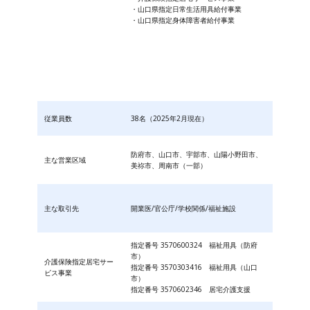
・山口県指定日常生活用具給付事業
・山口県指定身体障害者給付事業
従業員数
38名（2025年2月現在）
防府市、山口市、宇部市、山陽小野田市、
主な営業区域
美祢市、周南市（一部）
主な取引先
開業医/官公庁/学校関係/福祉施設
指定番号 3570600324 福祉用具（防府
市）
介護保険指定居宅サー
指定番号 3570303416 福祉用具（山口
ビス事業
市）
指定番号 3570602346 居宅介護支援