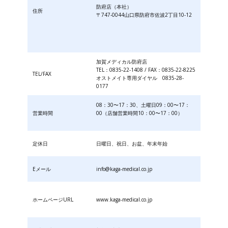
防府店（本社）
住所
〒747-0044山口県防府市佐波2丁目10-12
加賀メディカル防府店
TEL：0835-22-1408 / FAX：0835-22-8225
TEL/FAX
オストメイト専用ダイヤル 0835-28-
0177
08：30〜17：30、土曜日09：00〜17：
営業時間
00（店舗営業時間10：00〜17：00）
定休日
日曜日、祝日、お盆、年末年始
Eメール
info@kaga-medical.co.jp
ホームページURL
www.kaga-medical.co.jp