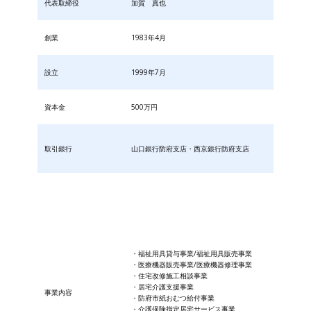
代表取締役
加賀 真也
創業
1983年4月
設立
1999年7月
資本金
500万円
取引銀行
山口銀行防府支店・西京銀行防府支店
・福祉用具貸与事業/福祉用具販売事業
・医療機器販売事業/医療機器修理事業
・住宅改修施工相談事業
・居宅介護支援事業
事業内容
・防府市紙おむつ給付事業
・​介護保険指定居宅サービス事業