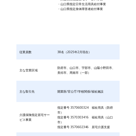
・山口県指定日常生活用具給付事業
・山口県指定身体障害者給付事業
従業員数
38名（2025年2月現在）
防府市、山口市、宇部市、山陽小野田市、
主な営業区域
美祢市、周南市（一部）
主な取引先
開業医/官公庁/学校関係/福祉施設
指定番号 3570600324 福祉用具（防府
市）
介護保険指定居宅サー
指定番号 3570303416 福祉用具（山口
ビス事業
市）
指定番号 3570602346 居宅介護支援