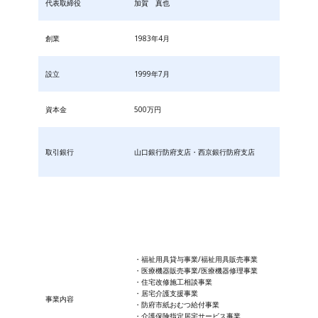
代表取締役
加賀 真也
創業
1983年4月
設立
1999年7月
資本金
500万円
取引銀行
山口銀行防府支店・西京銀行防府支店
・福祉用具貸与事業/福祉用具販売事業
・医療機器販売事業/医療機器修理事業
・住宅改修施工相談事業
・居宅介護支援事業
事業内容
・防府市紙おむつ給付事業
・​介護保険指定居宅サービス事業