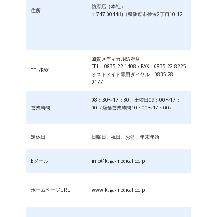
防府店（本社）
住所
〒747-0044山口県防府市佐波2丁目10-12
加賀メディカル防府店
TEL：0835-22-1408 / FAX：0835-22-8225
TEL/FAX
オストメイト専用ダイヤル 0835-28-
0177
08：30〜17：30、土曜日09：00〜17：
営業時間
00（店舗営業時間10：00〜17：00）
定休日
日曜日、祝日、お盆、年末年始
Eメール
info@kaga-medical.co.jp
ホームページURL
www.kaga-medical.co.jp