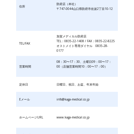
防府店（本社）
住所
〒747-0044山口県防府市佐波2丁目10-12
加賀メディカル防府店
TEL：0835-22-1408 / FAX：0835-22-8225
TEL/FAX
オストメイト専用ダイヤル 0835-28-
0177
08：30〜17：30、土曜日09：00〜17：
営業時間
00（店舗営業時間10：00〜17：00）
定休日
日曜日、祝日、お盆、年末年始
Eメール
info@kaga-medical.co.jp
ホームページURL
www.kaga-medical.co.jp