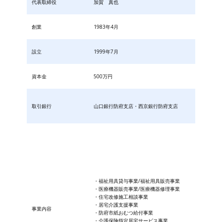
代表取締役
加賀 真也
創業
1983年4月
設立
1999年7月
資本金
500万円
取引銀行
山口銀行防府支店・西京銀行防府支店
・福祉用具貸与事業/福祉用具販売事業
・医療機器販売事業/医療機器修理事業
・住宅改修施工相談事業
・居宅介護支援事業
事業内容
・防府市紙おむつ給付事業
・​介護保険指定居宅サービス事業