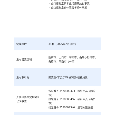
・山口県指定日常生活用具給付事業
・山口県指定身体障害者給付事業
従業員数
38名（2025年2月現在）
防府市、山口市、宇部市、山陽小野田市、
主な営業区域
美祢市、周南市（一部）
主な取引先
開業医/官公庁/学校関係/福祉施設
指定番号 3570600324 福祉用具（防府
市）
介護保険指定居宅サー
指定番号 3570303416 福祉用具（山口
ビス事業
市）
指定番号 3570602346 居宅介護支援