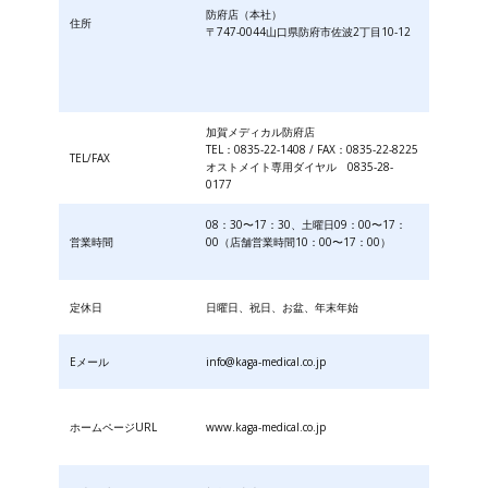
防府店（本社）
住所
〒747-0044山口県防府市佐波2丁目10-12
加賀メディカル防府店
TEL：0835-22-1408 / FAX：0835-22-8225
TEL/FAX
オストメイト専用ダイヤル 0835-28-
0177
08：30〜17：30、土曜日09：00〜17：
営業時間
00（店舗営業時間10：00〜17：00）
定休日
日曜日、祝日、お盆、年末年始
Eメール
info@kaga-medical.co.jp
ホームページURL
www.kaga-medical.co.jp