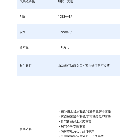
代表取締役
加賀 真也
創業
1983年4月
設立
1999年7月
資本金
500万円
取引銀行
山口銀行防府支店・西京銀行防府支店
・福祉用具貸与事業/福祉用具販売事業
・医療機器販売事業/医療機器修理事業
・住宅改修施工相談事業
・居宅介護支援事業
事業内容
・防府市紙おむつ給付事業
・​介護保険指定居宅サービス事業