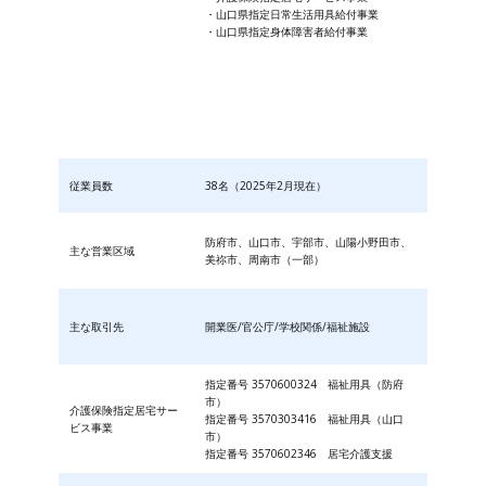
・山口県指定日常生活用具給付事業
・山口県指定身体障害者給付事業
従業員数
38名（2025年2月現在）
防府市、山口市、宇部市、山陽小野田市、
主な営業区域
美祢市、周南市（一部）
主な取引先
開業医/官公庁/学校関係/福祉施設
指定番号 3570600324 福祉用具（防府
市）
介護保険指定居宅サー
指定番号 3570303416 福祉用具（山口
ビス事業
市）
指定番号 3570602346 居宅介護支援