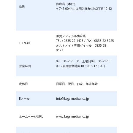
防府店（本社）
住所
〒747-0044山口県防府市佐波2丁目10-12
加賀メディカル防府店
TEL：0835-22-1408 / FAX：0835-22-8225
TEL/FAX
オストメイト専用ダイヤル 0835-28-
0177
08：30〜17：30、土曜日09：00〜17：
営業時間
00（店舗営業時間10：00〜17：00）
定休日
日曜日、祝日、お盆、年末年始
Eメール
info@kaga-medical.co.jp
ホームページURL
www.kaga-medical.co.jp