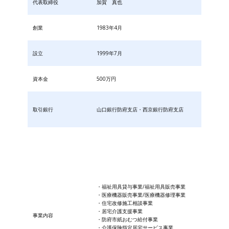
代表取締役
加賀 真也
創業
1983年4月
設立
1999年7月
資本金
500万円
取引銀行
山口銀行防府支店・西京銀行防府支店
・福祉用具貸与事業/福祉用具販売事業
・医療機器販売事業/医療機器修理事業
・住宅改修施工相談事業
・居宅介護支援事業
事業内容
・防府市紙おむつ給付事業
・​介護保険指定居宅サービス事業