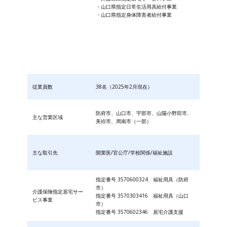
・山口県指定日常生活用具給付事業
・山口県指定身体障害者給付事業
従業員数
38名（2025年2月現在）
防府市、山口市、宇部市、山陽小野田市、
主な営業区域
美祢市、周南市（一部）
主な取引先
開業医/官公庁/学校関係/福祉施設
指定番号 3570600324 福祉用具（防府
市）
介護保険指定居宅サー
指定番号 3570303416 福祉用具（山口
ビス事業
市）
指定番号 3570602346 居宅介護支援