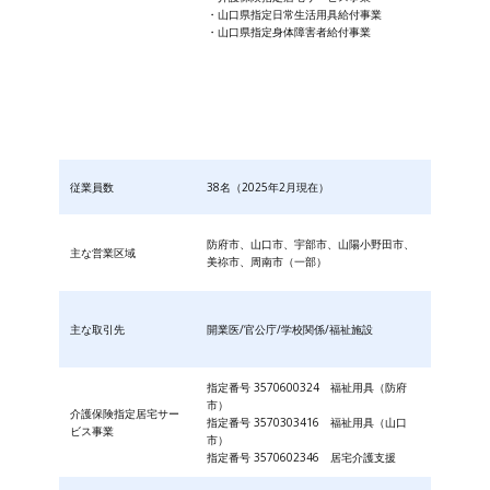
・山口県指定日常生活用具給付事業
・山口県指定身体障害者給付事業
従業員数
38名（2025年2月現在）
防府市、山口市、宇部市、山陽小野田市、
主な営業区域
美祢市、周南市（一部）
主な取引先
開業医/官公庁/学校関係/福祉施設
指定番号 3570600324 福祉用具（防府
市）
介護保険指定居宅サー
指定番号 3570303416 福祉用具（山口
ビス事業
市）
指定番号 3570602346 居宅介護支援