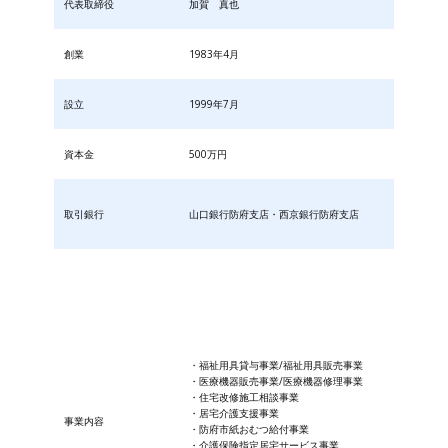
代表取締役
加賀 真也
創業
1983年4月
設立
1999年7月
資本金
500万円
取引銀行
山口銀行防府支店・西京銀行防府支店
・福祉用具貸与事業/福祉用具販売事業
・医療機器販売事業/医療機器修理事業
・住宅改修施工相談事業
・居宅介護支援事業
事業内容
・防府市紙おむつ給付事業
・​介護保険指定居宅サービス事業