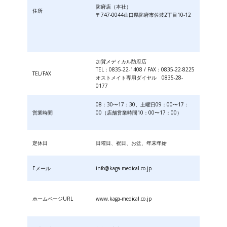
防府店（本社）
住所
〒747-0044山口県防府市佐波2丁目10-12
加賀メディカル防府店
TEL：0835-22-1408 / FAX：0835-22-8225
TEL/FAX
オストメイト専用ダイヤル 0835-28-
0177
08：30〜17：30、土曜日09：00〜17：
営業時間
00（店舗営業時間10：00〜17：00）
定休日
日曜日、祝日、お盆、年末年始
Eメール
info@kaga-medical.co.jp
ホームページURL
www.kaga-medical.co.jp