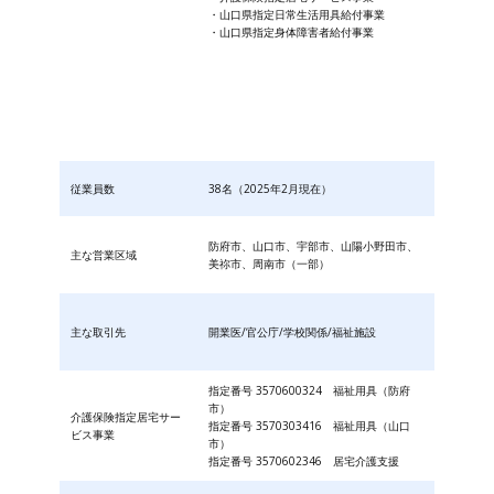
・山口県指定日常生活用具給付事業
・山口県指定身体障害者給付事業
従業員数
38名（2025年2月現在）
防府市、山口市、宇部市、山陽小野田市、
主な営業区域
美祢市、周南市（一部）
主な取引先
開業医/官公庁/学校関係/福祉施設
指定番号 3570600324 福祉用具（防府
市）
介護保険指定居宅サー
指定番号 3570303416 福祉用具（山口
ビス事業
市）
指定番号 3570602346 居宅介護支援