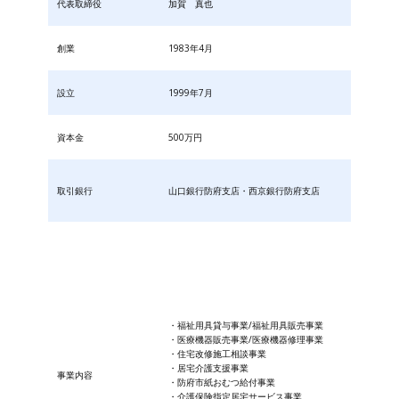
代表取締役
加賀 真也
創業
1983年4月
設立
1999年7月
資本金
500万円
取引銀行
山口銀行防府支店・西京銀行防府支店
・福祉用具貸与事業/福祉用具販売事業
・医療機器販売事業/医療機器修理事業
・住宅改修施工相談事業
・居宅介護支援事業
事業内容
・防府市紙おむつ給付事業
・​介護保険指定居宅サービス事業