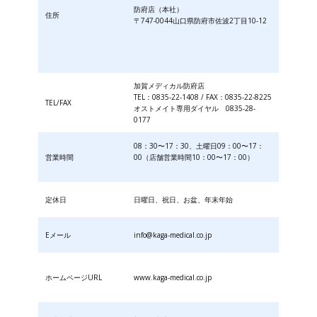
防府店（本社）
住所
〒747-0044山口県防府市佐波2丁目10-12
加賀メディカル防府店
TEL：0835-22-1408 / FAX：0835-22-8225
TEL/FAX
オストメイト専用ダイヤル 0835-28-
0177
08：30〜17：30、土曜日09：00〜17：
営業時間
00（店舗営業時間10：00〜17：00）
定休日
日曜日、祝日、お盆、年末年始
Eメール
info@kaga-medical.co.jp
ホームページURL
www.kaga-medical.co.jp