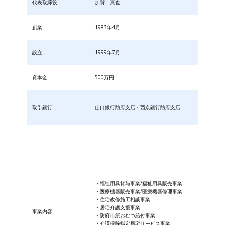
代表取締役
加賀 真也
創業
1983年4月
設立
1999年7月
資本金
500万円
取引銀行
山口銀行防府支店・西京銀行防府支店
・福祉用具貸与事業/福祉用具販売事業
・医療機器販売事業/医療機器修理事業
・住宅改修施工相談事業
・居宅介護支援事業
事業内容
・防府市紙おむつ給付事業
・​介護保険指定居宅サービス事業