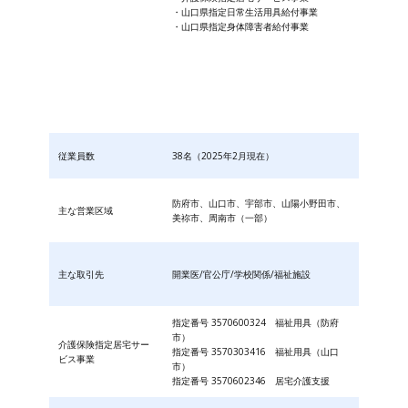
・山口県指定日常生活用具給付事業
・山口県指定身体障害者給付事業
従業員数
38名（2025年2月現在）
防府市、山口市、宇部市、山陽小野田市、
主な営業区域
美祢市、周南市（一部）
主な取引先
開業医/官公庁/学校関係/福祉施設
指定番号 3570600324 福祉用具（防府
市）
介護保険指定居宅サー
指定番号 3570303416 福祉用具（山口
ビス事業
市）
指定番号 3570602346 居宅介護支援