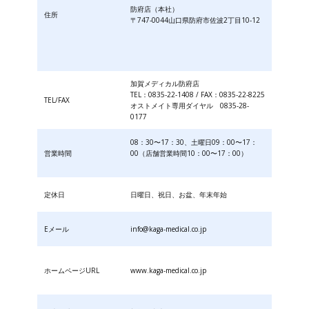
防府店（本社）
住所
〒747-0044山口県防府市佐波2丁目10-12
加賀メディカル防府店
TEL：0835-22-1408 / FAX：0835-22-8225
TEL/FAX
オストメイト専用ダイヤル 0835-28-
0177
08：30〜17：30、土曜日09：00〜17：
営業時間
00（店舗営業時間10：00〜17：00）
定休日
日曜日、祝日、お盆、年末年始
Eメール
info@kaga-medical.co.jp
ホームページURL
www.kaga-medical.co.jp