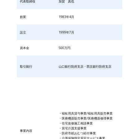
代表取締役
加賀 真也
創業
1983年4月
設立
1999年7月
資本金
500万円
取引銀行
山口銀行防府支店・西京銀行防府支店
・福祉用具貸与事業/福祉用具販売事業
・医療機器販売事業/医療機器修理事業
・住宅改修施工相談事業
・居宅介護支援事業
事業内容
・防府市紙おむつ給付事業
・​介護保険指定居宅サービス事業