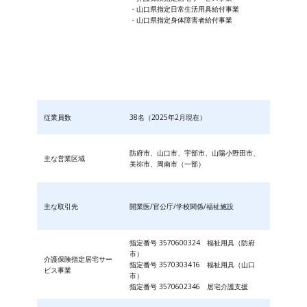
・山口県指定日常生活用具給付事業
・山口県指定身体障害者給付事業
従業員数
38名（2025年2月現在）
防府市、山口市、宇部市、山陽小野田市、
主な営業区域
美祢市、周南市（一部）
主な取引先
開業医/官公庁/学校関係/福祉施設
指定番号 3570600324 福祉用具（防府
市）
介護保険指定居宅サー
指定番号 3570303416 福祉用具（山口
ビス事業
市）
指定番号 3570602346 居宅介護支援