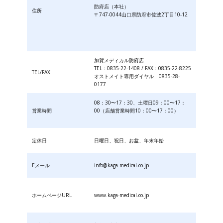
防府店（本社）
住所
〒747-0044山口県防府市佐波2丁目10-12
加賀メディカル防府店
TEL：0835-22-1408 / FAX：0835-22-8225
TEL/FAX
オストメイト専用ダイヤル 0835-28-
0177
08：30〜17：30、土曜日09：00〜17：
営業時間
00（店舗営業時間10：00〜17：00）
定休日
日曜日、祝日、お盆、年末年始
Eメール
info@kaga-medical.co.jp
ホームページURL
www.kaga-medical.co.jp