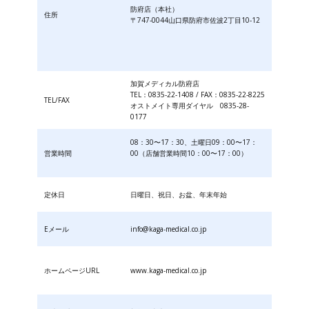
防府店（本社）
住所
〒747-0044山口県防府市佐波2丁目10-12
加賀メディカル防府店
TEL：0835-22-1408 / FAX：0835-22-8225
TEL/FAX
オストメイト専用ダイヤル 0835-28-
0177
08：30〜17：30、土曜日09：00〜17：
営業時間
00（店舗営業時間10：00〜17：00）
定休日
日曜日、祝日、お盆、年末年始
Eメール
info@kaga-medical.co.jp
ホームページURL
www.kaga-medical.co.jp