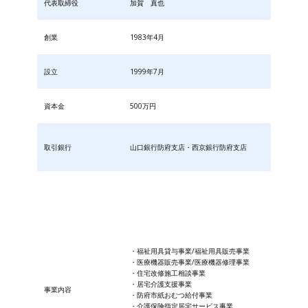
代表取締役
加賀 真也
創業
1983年4月
設立
1999年7月
資本金
500万円
取引銀行
山口銀行防府支店・西京銀行防府支店
・福祉用具貸与事業/福祉用具販売事業
・医療機器販売事業/医療機器修理事業
・住宅改修施工相談事業
・居宅介護支援事業
事業内容
・防府市紙おむつ給付事業
・​介護保険指定居宅サービス事業