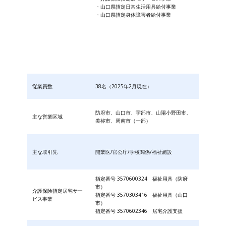
・山口県指定日常生活用具給付事業
・山口県指定身体障害者給付事業
従業員数
38名（2025年2月現在）
防府市、山口市、宇部市、山陽小野田市、
主な営業区域
美祢市、周南市（一部）
主な取引先
開業医/官公庁/学校関係/福祉施設
指定番号 3570600324 福祉用具（防府
市）
介護保険指定居宅サー
指定番号 3570303416 福祉用具（山口
ビス事業
市）
指定番号 3570602346 居宅介護支援