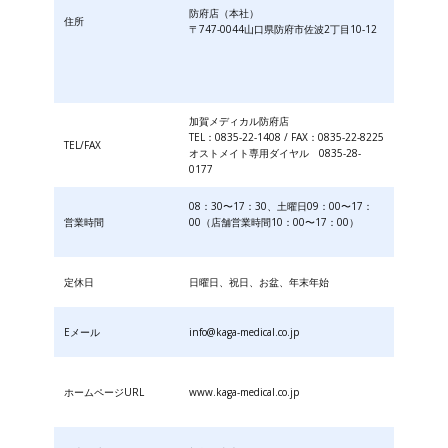
防府店（本社）
住所
〒747-0044山口県防府市佐波2丁目10-12
加賀メディカル防府店
TEL：0835-22-1408 / FAX：0835-22-8225
TEL/FAX
オストメイト専用ダイヤル 0835-28-
0177
08：30〜17：30、土曜日09：00〜17：
営業時間
00（店舗営業時間10：00〜17：00）
定休日
日曜日、祝日、お盆、年末年始
Eメール
info@kaga-medical.co.jp
ホームページURL
www.kaga-medical.co.jp