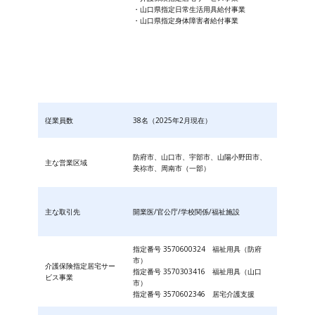
・山口県指定日常生活用具給付事業
・山口県指定身体障害者給付事業
従業員数
38名（2025年2月現在）
防府市、山口市、宇部市、山陽小野田市、
主な営業区域
美祢市、周南市（一部）
主な取引先
開業医/官公庁/学校関係/福祉施設
指定番号 3570600324 福祉用具（防府
市）
介護保険指定居宅サー
指定番号 3570303416 福祉用具（山口
ビス事業
市）
指定番号 3570602346 居宅介護支援