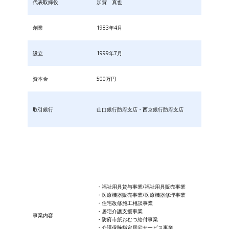
代表取締役
加賀 真也
創業
1983年4月
設立
1999年7月
資本金
500万円
取引銀行
山口銀行防府支店・西京銀行防府支店
・福祉用具貸与事業/福祉用具販売事業
・医療機器販売事業/医療機器修理事業
・住宅改修施工相談事業
・居宅介護支援事業
事業内容
・防府市紙おむつ給付事業
・​介護保険指定居宅サービス事業