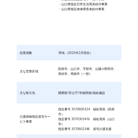
・山口県指定日常生活用具給付事業
・山口県指定身体障害者給付事業
従業員数
38名（2025年2月現在）
防府市、山口市、宇部市、山陽小野田市、
主な営業区域
美祢市、周南市（一部）
主な取引先
開業医/官公庁/学校関係/福祉施設
指定番号 3570600324 福祉用具（防府
市）
介護保険指定居宅サー
指定番号 3570303416 福祉用具（山口
ビス事業
市）
指定番号 3570602346 居宅介護支援