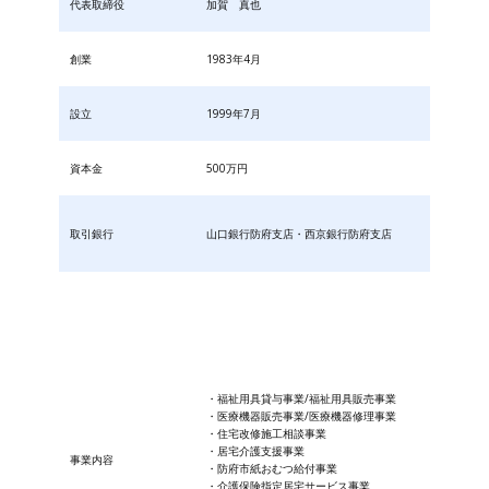
代表取締役
加賀 真也
創業
1983年4月
設立
1999年7月
資本金
500万円
取引銀行
山口銀行防府支店・西京銀行防府支店
・福祉用具貸与事業/福祉用具販売事業
・医療機器販売事業/医療機器修理事業
・住宅改修施工相談事業
・居宅介護支援事業
事業内容
・防府市紙おむつ給付事業
・​介護保険指定居宅サービス事業