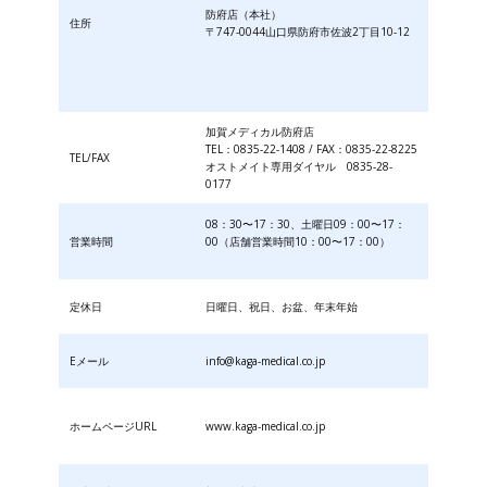
防府店（本社）
住所
〒747-0044山口県防府市佐波2丁目10-12
加賀メディカル防府店
TEL：0835-22-1408 / FAX：0835-22-8225
TEL/FAX
オストメイト専用ダイヤル 0835-28-
0177
08：30〜17：30、土曜日09：00〜17：
営業時間
00（店舗営業時間10：00〜17：00）
定休日
日曜日、祝日、お盆、年末年始
Eメール
info@kaga-medical.co.jp
ホームページURL
www.kaga-medical.co.jp