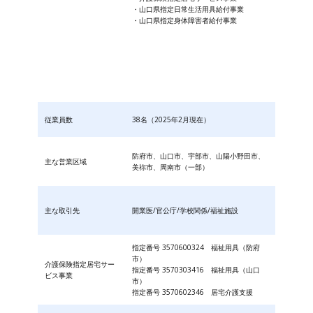
・山口県指定日常生活用具給付事業
・山口県指定身体障害者給付事業
従業員数
38名（2025年2月現在）
防府市、山口市、宇部市、山陽小野田市、
主な営業区域
美祢市、周南市（一部）
主な取引先
開業医/官公庁/学校関係/福祉施設
指定番号 3570600324 福祉用具（防府
市）
介護保険指定居宅サー
指定番号 3570303416 福祉用具（山口
ビス事業
市）
指定番号 3570602346 居宅介護支援