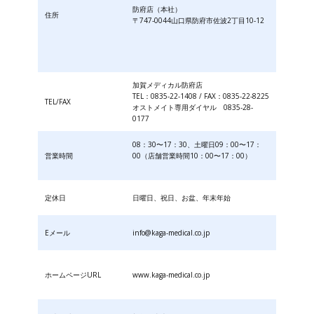
防府店（本社）
住所
〒747-0044山口県防府市佐波2丁目10-12
加賀メディカル防府店
TEL：0835-22-1408 / FAX：0835-22-8225
TEL/FAX
オストメイト専用ダイヤル 0835-28-
0177
08：30〜17：30、土曜日09：00〜17：
営業時間
00（店舗営業時間10：00〜17：00）
定休日
日曜日、祝日、お盆、年末年始
Eメール
info@kaga-medical.co.jp
ホームページURL
www.kaga-medical.co.jp