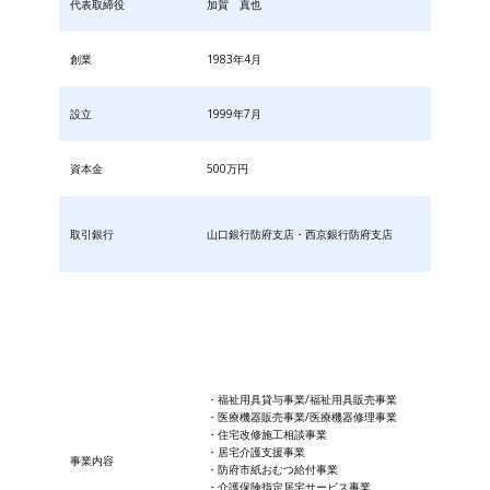
代表取締役
加賀 真也
創業
1983年4月
設立
1999年7月
資本金
500万円
取引銀行
山口銀行防府支店・西京銀行防府支店
・福祉用具貸与事業/福祉用具販売事業
・医療機器販売事業/医療機器修理事業
・住宅改修施工相談事業
・居宅介護支援事業
事業内容
・防府市紙おむつ給付事業
・​介護保険指定居宅サービス事業