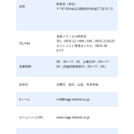
防府店（本社）
住所
〒747-0044山口県防府市佐波2丁目10-12
加賀メディカル防府店
TEL：0835-22-1408 / FAX：0835-22-8225
TEL/FAX
オストメイト専用ダイヤル 0835-28-
0177
08：30〜17：30、土曜日09：00〜17：
営業時間
00（店舗営業時間10：00〜17：00）
定休日
日曜日、祝日、お盆、年末年始
Eメール
info@kaga-medical.co.jp
ホームページURL
www.kaga-medical.co.jp