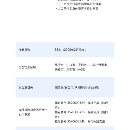
・山口県指定日常生活用具給付事業
・山口県指定身体障害者給付事業
従業員数
38名（2025年2月現在）
防府市、山口市、宇部市、山陽小野田市、
主な営業区域
美祢市、周南市（一部）
主な取引先
開業医/官公庁/学校関係/福祉施設
指定番号 3570600324 福祉用具（防府
市）
介護保険指定居宅サー
指定番号 3570303416 福祉用具（山口
ビス事業
市）
指定番号 3570602346 居宅介護支援