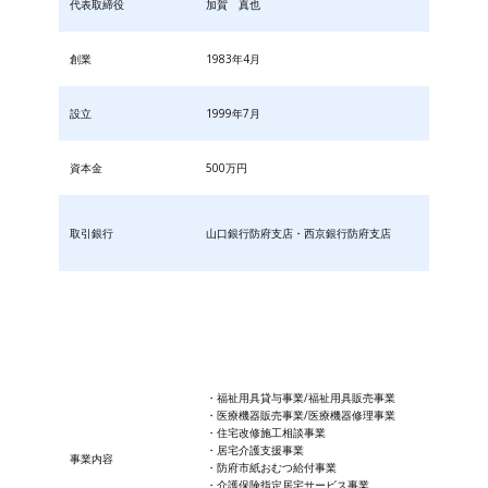
代表取締役
加賀 真也
創業
1983年4月
設立
1999年7月
資本金
500万円
取引銀行
山口銀行防府支店・西京銀行防府支店
・福祉用具貸与事業/福祉用具販売事業
・医療機器販売事業/医療機器修理事業
・住宅改修施工相談事業
・居宅介護支援事業
事業内容
・防府市紙おむつ給付事業
・​介護保険指定居宅サービス事業