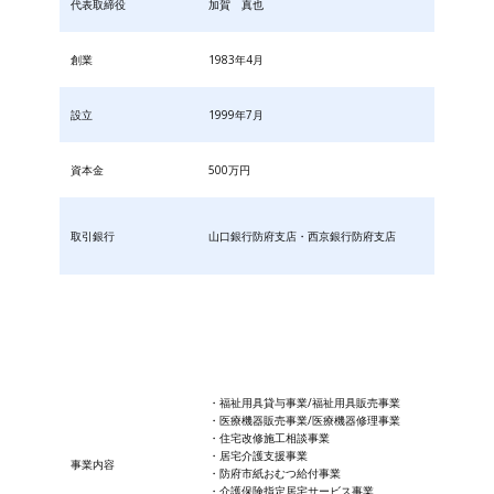
代表取締役
加賀 真也
創業
1983年4月
設立
1999年7月
資本金
500万円
取引銀行
山口銀行防府支店・西京銀行防府支店
・福祉用具貸与事業/福祉用具販売事業
・医療機器販売事業/医療機器修理事業
・住宅改修施工相談事業
・居宅介護支援事業
事業内容
・防府市紙おむつ給付事業
・​介護保険指定居宅サービス事業