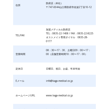
防府店（本社）
住所
〒747-0044山口県防府市佐波2丁目10-12
加賀メディカル防府店
TEL：0835-22-1408 / FAX：0835-22-8225
TEL/FAX
オストメイト専用ダイヤル 0835-28-
0177
08：30〜17：30、土曜日09：00〜17：
営業時間
00（店舗営業時間10：00〜17：00）
定休日
日曜日、祝日、お盆、年末年始
Eメール
info@kaga-medical.co.jp
ホームページURL
www.kaga-medical.co.jp