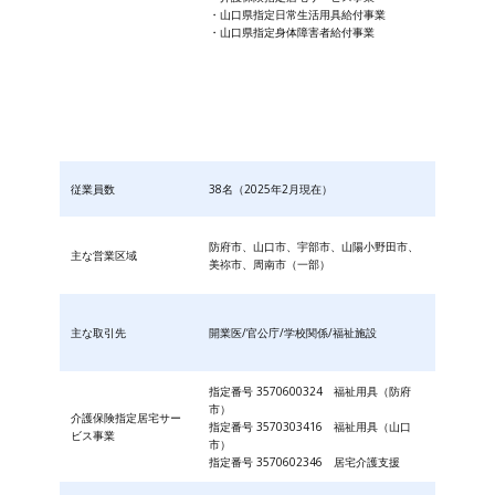
・山口県指定日常生活用具給付事業
・山口県指定身体障害者給付事業
従業員数
38名（2025年2月現在）
防府市、山口市、宇部市、山陽小野田市、
主な営業区域
美祢市、周南市（一部）
主な取引先
開業医/官公庁/学校関係/福祉施設
指定番号 3570600324 福祉用具（防府
市）
介護保険指定居宅サー
指定番号 3570303416 福祉用具（山口
ビス事業
市）
指定番号 3570602346 居宅介護支援