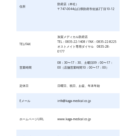
防府店（本社）
住所
〒747-0044山口県防府市佐波2丁目10-12
加賀メディカル防府店
TEL：0835-22-1408 / FAX：0835-22-8225
TEL/FAX
オストメイト専用ダイヤル 0835-28-
0177
08：30〜17：30、土曜日09：00〜17：
営業時間
00（店舗営業時間10：00〜17：00）
定休日
日曜日、祝日、お盆、年末年始
Eメール
info@kaga-medical.co.jp
ホームページURL
www.kaga-medical.co.jp