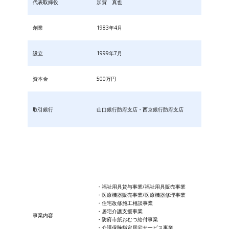
代表取締役
加賀 真也
創業
1983年4月
設立
1999年7月
資本金
500万円
取引銀行
山口銀行防府支店・西京銀行防府支店
・福祉用具貸与事業/福祉用具販売事業
・医療機器販売事業/医療機器修理事業
・住宅改修施工相談事業
・居宅介護支援事業
事業内容
・防府市紙おむつ給付事業
・​介護保険指定居宅サービス事業