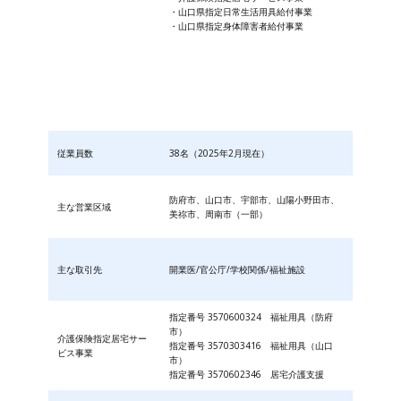
・山口県指定日常生活用具給付事業
・山口県指定身体障害者給付事業
従業員数
38名（2025年2月現在）
防府市、山口市、宇部市、山陽小野田市、
主な営業区域
美祢市、周南市（一部）
主な取引先
開業医/官公庁/学校関係/福祉施設
指定番号 3570600324 福祉用具（防府
市）
介護保険指定居宅サー
指定番号 3570303416 福祉用具（山口
ビス事業
市）
指定番号 3570602346 居宅介護支援