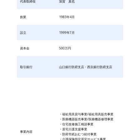
代表取締役
加賀 真也
創業
1983年4月
設立
1999年7月
資本金
500万円
取引銀行
山口銀行防府支店・西京銀行防府支店
・福祉用具貸与事業/福祉用具販売事業
・医療機器販売事業/医療機器修理事業
・住宅改修施工相談事業
・居宅介護支援事業
事業内容
・防府市紙おむつ給付事業
・​介護保険指定居宅サービス事業