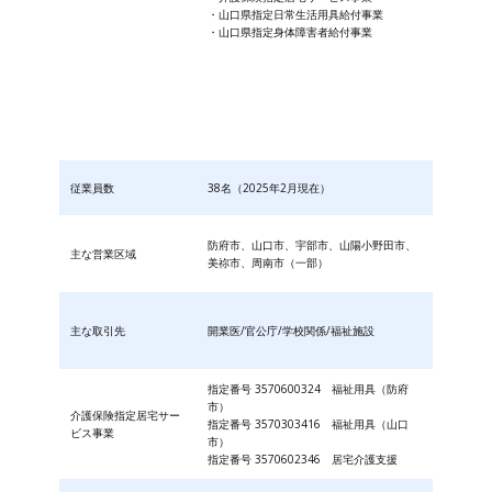
・山口県指定日常生活用具給付事業
・山口県指定身体障害者給付事業
従業員数
38名（2025年2月現在）
防府市、山口市、宇部市、山陽小野田市、
主な営業区域
美祢市、周南市（一部）
主な取引先
開業医/官公庁/学校関係/福祉施設
指定番号 3570600324 福祉用具（防府
市）
介護保険指定居宅サー
指定番号 3570303416 福祉用具（山口
ビス事業
市）
指定番号 3570602346 居宅介護支援