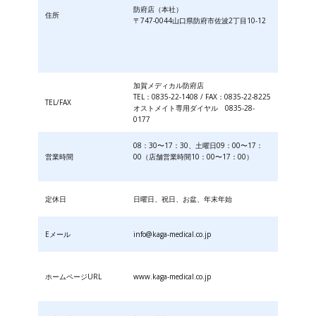
防府店（本社）
住所
〒747-0044山口県防府市佐波2丁目10-12
加賀メディカル防府店
TEL：0835-22-1408 / FAX：0835-22-8225
TEL/FAX
オストメイト専用ダイヤル 0835-28-
0177
08：30〜17：30、土曜日09：00〜17：
営業時間
00（店舗営業時間10：00〜17：00）
定休日
日曜日、祝日、お盆、年末年始
Eメール
info@kaga-medical.co.jp
ホームページURL
www.kaga-medical.co.jp