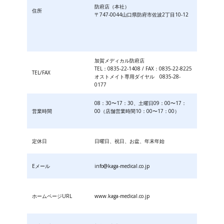
防府店（本社）
住所
〒747-0044山口県防府市佐波2丁目10-12
加賀メディカル防府店
TEL：0835-22-1408 / FAX：0835-22-8225
TEL/FAX
オストメイト専用ダイヤル 0835-28-
0177
08：30〜17：30、土曜日09：00〜17：
営業時間
00（店舗営業時間10：00〜17：00）
定休日
日曜日、祝日、お盆、年末年始
Eメール
info@kaga-medical.co.jp
ホームページURL
www.kaga-medical.co.jp