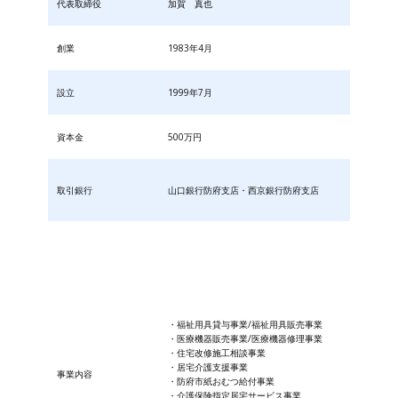
代表取締役
加賀 真也
創業
1983年4月
設立
1999年7月
資本金
500万円
取引銀行
山口銀行防府支店・西京銀行防府支店
・福祉用具貸与事業/福祉用具販売事業
・医療機器販売事業/医療機器修理事業
・住宅改修施工相談事業
・居宅介護支援事業
事業内容
・防府市紙おむつ給付事業
・​介護保険指定居宅サービス事業