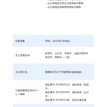
・山口県指定日常生活用具給付事業
・山口県指定身体障害者給付事業
従業員数
38名（2025年2月現在）
防府市、山口市、宇部市、山陽小野田市、
主な営業区域
美祢市、周南市（一部）
主な取引先
開業医/官公庁/学校関係/福祉施設
指定番号 3570600324 福祉用具（防府
市）
介護保険指定居宅サー
指定番号 3570303416 福祉用具（山口
ビス事業
市）
指定番号 3570602346 居宅介護支援