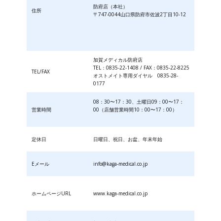
防府店（本社）
住所
〒747-0044山口県防府市佐波2丁目10-12
加賀メディカル防府店
TEL：0835-22-1408 / FAX：0835-22-8225
TEL/FAX
オストメイト専用ダイヤル 0835-28-
0177
08：30〜17：30、土曜日09：00〜17：
営業時間
00（店舗営業時間10：00〜17：00）
定休日
日曜日、祝日、お盆、年末年始
Eメール
info@kaga-medical.co.jp
ホームページURL
www.kaga-medical.co.jp