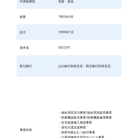
代表取締役
加賀 真也
創業
1983年4月
設立
1999年7月
資本金
500万円
取引銀行
山口銀行防府支店・西京銀行防府支店
・福祉用具貸与事業/福祉用具販売事業
・医療機器販売事業/医療機器修理事業
・住宅改修施工相談事業
・居宅介護支援事業
事業内容
・防府市紙おむつ給付事業
・​介護保険指定居宅サービス事業