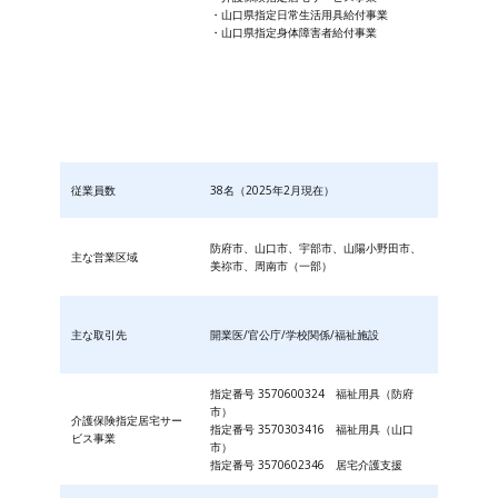
・山口県指定日常生活用具給付事業
・山口県指定身体障害者給付事業
従業員数
38名（2025年2月現在）
防府市、山口市、宇部市、山陽小野田市、
主な営業区域
美祢市、周南市（一部）
主な取引先
開業医/官公庁/学校関係/福祉施設
指定番号 3570600324 福祉用具（防府
市）
介護保険指定居宅サー
指定番号 3570303416 福祉用具（山口
ビス事業
市）
指定番号 3570602346 居宅介護支援