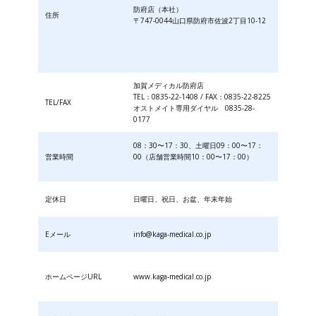
防府店（本社）
住所
〒747-0044山口県防府市佐波2丁目10-12
加賀メディカル防府店
TEL：0835-22-1408 / FAX：0835-22-8225
TEL/FAX
オストメイト専用ダイヤル 0835-28-
0177
08：30〜17：30、土曜日09：00〜17：
営業時間
00（店舗営業時間10：00〜17：00）
定休日
日曜日、祝日、お盆、年末年始
Eメール
info@kaga-medical.co.jp
ホームページURL
www.kaga-medical.co.jp