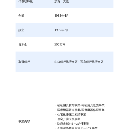
代表取締役
加賀 真也
創業
1983年4月
設立
1999年7月
資本金
500万円
取引銀行
山口銀行防府支店・西京銀行防府支店
・福祉用具貸与事業/福祉用具販売事業
・医療機器販売事業/医療機器修理事業
・住宅改修施工相談事業
・居宅介護支援事業
事業内容
・防府市紙おむつ給付事業
・​介護保険指定居宅サービス事業