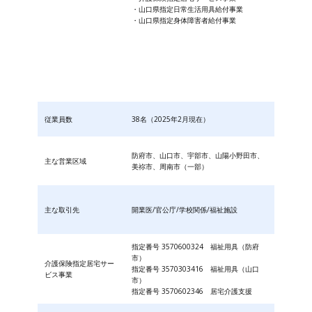
・山口県指定日常生活用具給付事業
・山口県指定身体障害者給付事業
従業員数
38名（2025年2月現在）
防府市、山口市、宇部市、山陽小野田市、
主な営業区域
美祢市、周南市（一部）
主な取引先
開業医/官公庁/学校関係/福祉施設
指定番号 3570600324 福祉用具（防府
市）
介護保険指定居宅サー
指定番号 3570303416 福祉用具（山口
ビス事業
市）
指定番号 3570602346 居宅介護支援