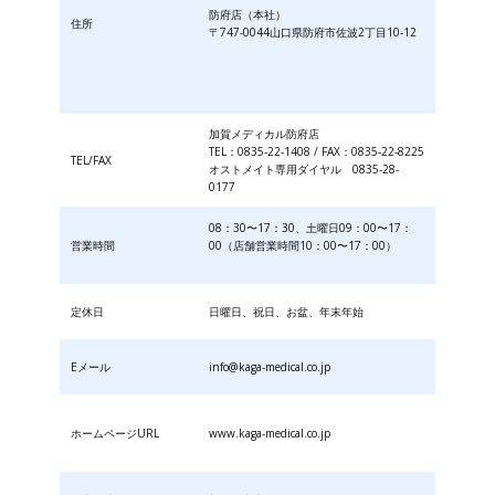
防府店（本社）
住所
〒747-0044山口県防府市佐波2丁目10-12
加賀メディカル防府店
TEL：0835-22-1408 / FAX：0835-22-8225
TEL/FAX
オストメイト専用ダイヤル 0835-28-
0177
08：30〜17：30、土曜日09：00〜17：
営業時間
00（店舗営業時間10：00〜17：00）
定休日
日曜日、祝日、お盆、年末年始
Eメール
info@kaga-medical.co.jp
ホームページURL
www.kaga-medical.co.jp