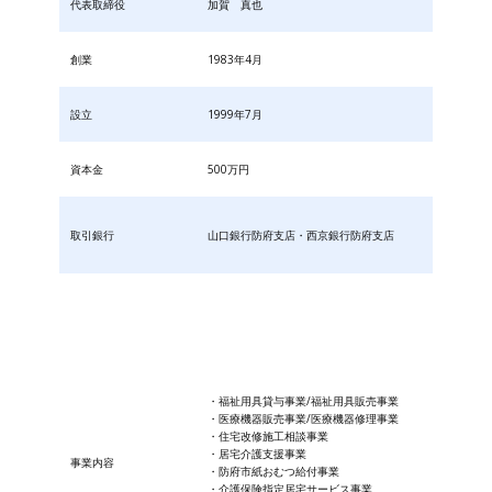
代表取締役
加賀 真也
創業
1983年4月
設立
1999年7月
資本金
500万円
取引銀行
山口銀行防府支店・西京銀行防府支店
・福祉用具貸与事業/福祉用具販売事業
・医療機器販売事業/医療機器修理事業
・住宅改修施工相談事業
・居宅介護支援事業
事業内容
・防府市紙おむつ給付事業
・​介護保険指定居宅サービス事業