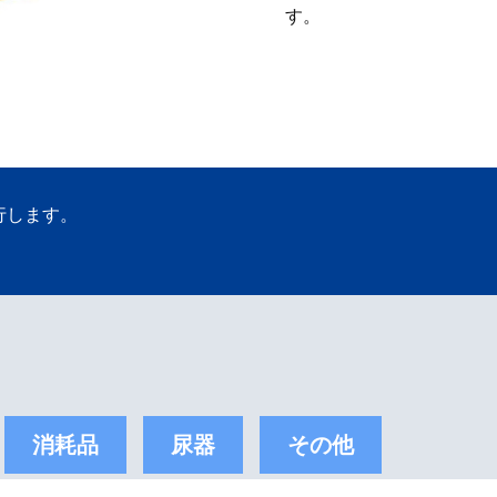
す。
行します。
消耗品
尿器
その他