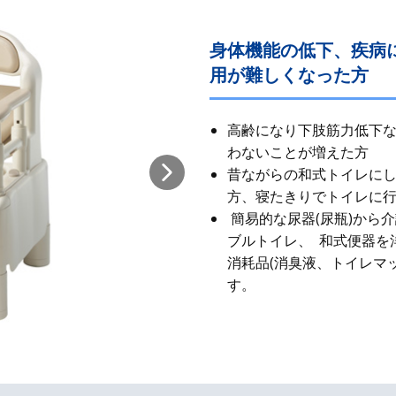
身体機能の低下、疾病
用が難しくなった方
高齢になり下肢筋力低下
わないことが増えた方
昔ながらの和式​トイレに
方、寝たきりでトイレに
簡易的な尿器(尿瓶)から
ブルトイレ、 和式便器を
消耗品(消臭液、トイレマ
す。