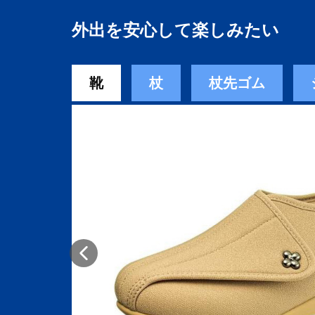
外出を安心して楽しみたい
靴
杖
杖先ゴム