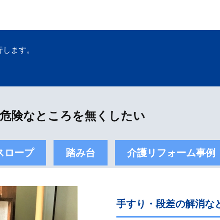
行します。
危険なところを無くしたい
スロープ
踏み台
介護リフォーム事例
手すり・段差の解消な