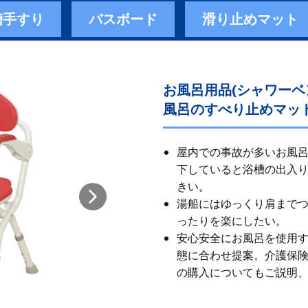
槽手すり
バスボード
滑り止めマット
お風呂用品(シャワー
風呂のすべり止めマット
屋内での事故が多いお風呂
下していると浴槽の出入
きい。
湯船にはゆっくり肩まで
ったりを楽にしたい。
安心安全にお風呂を使用
態に合わせ提案。 ​ 介護
の購入についてもご説明