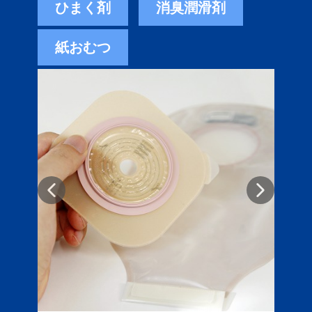
ひまく剤
消臭潤滑剤
紙おむつ