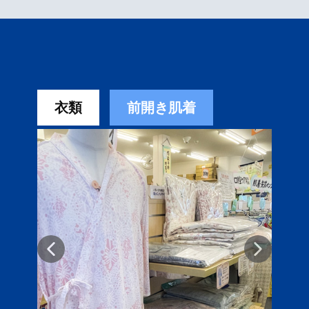
衣類
前開き肌着